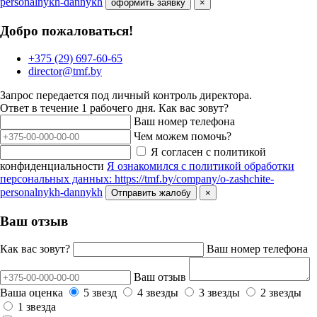
personalnykh-dannykh
оформить заявку
×
Добро пожаловаться!
+375 (29) 697-60-65
director@tmf.by
Запрос передается под личный контроль директора.
Ответ в течение 1 рабочего дня.
Как вас зовут?
Ваш номер телефона
Чем можем помочь?
Я согласен с политикой
конфиденциальности
Я ознакомился с политикой обработки
персональных данных: https://tmf.by/company/o-zashchite-
personalnykh-dannykh
Отправить жалобу
×
Ваш отзыв
Как вас зовут?
Ваш номер телефона
Ваш отзыв
Ваша оценка
5 звезд
4 звезды
3 звезды
2 звезды
1 звезда