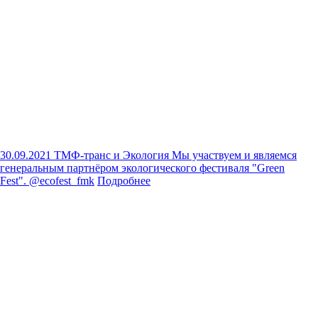
30.09.2021
ТМФ-транс и Экология
Мы участвуем и являемся
генеральным партнёром экологического фестиваля "Green
Fest".
@ecofest_fmk
Подробнее