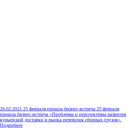
26.02.2021
25 февраля прошла бизнес-встреча
25 февраля
прошла бизнес-встреча «Проблемы и перспективы развития
курьерской доставки и рынка перевозок сборных грузов».
Подробнее