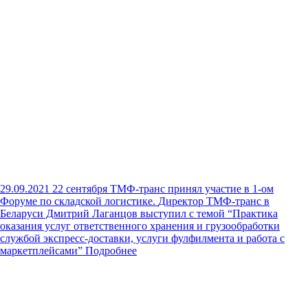
29.09.2021
22 сентября ТМФ-транс принял участие в 1-ом
Форуме по складской логистике.
Директор ТМФ-транс в
Беларуси Дмитрий Лаганцов выступил с темой “Практика
оказания услуг ответственного хранения и грузообработки
службой экспресс-доставки, услуги фулфилмента и работа с
маркетплейсами”
Подробнее