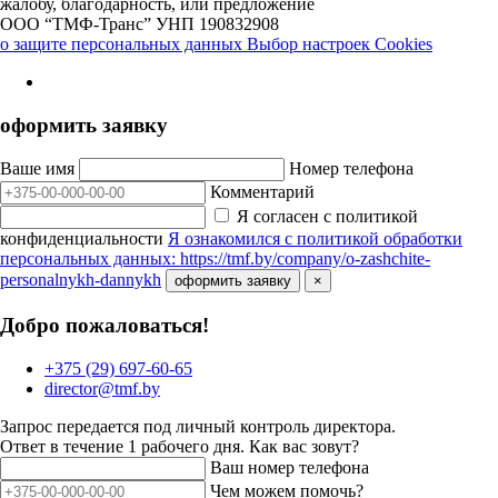
жалобу, благодарность, или предложение
ООО “ТМФ-Транс”
УНП 190832908
о защите персональных данных
Выбор настроек Cookies
оформить заявку
Ваше имя
Номер телефона
Комментарий
Я согласен с политикой
конфиденциальности
Я ознакомился с политикой обработки
персональных данных: https://tmf.by/company/o-zashchite-
personalnykh-dannykh
оформить заявку
×
Добро пожаловаться!
+375 (29) 697-60-65
director@tmf.by
Запрос передается под личный контроль директора.
Ответ в течение 1 рабочего дня.
Как вас зовут?
Ваш номер телефона
Чем можем помочь?