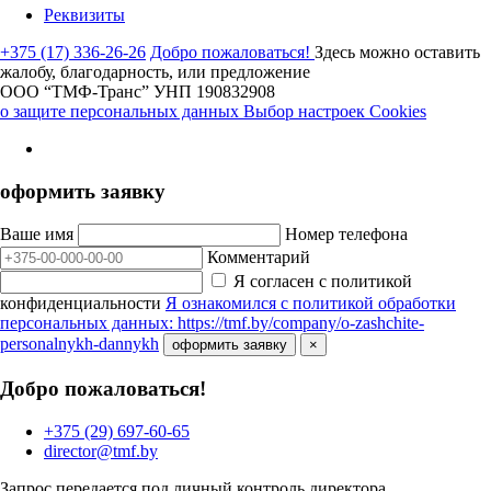
Реквизиты
+375 (17) 336-26-26
Добро пожаловаться!
Здесь можно оставить
жалобу, благодарность, или предложение
ООО “ТМФ-Транс”
УНП 190832908
о защите персональных данных
Выбор настроек Cookies
оформить заявку
Ваше имя
Номер телефона
Комментарий
Я согласен с политикой
конфиденциальности
Я ознакомился с политикой обработки
персональных данных: https://tmf.by/company/o-zashchite-
personalnykh-dannykh
оформить заявку
×
Добро пожаловаться!
+375 (29) 697-60-65
director@tmf.by
Запрос передается под личный контроль директора.